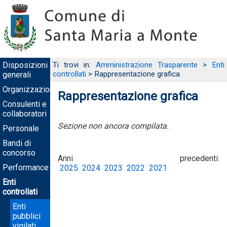
Disposizioni
Ti trovi in:
Amministrazione Trasparente
>
Enti
controllati
> Rappresentazione grafica
generali
Organizzazione
Rappresentazione grafica
Consulenti e
collaboratori
Sezione non ancora compilata.
Personale
Bandi di
concorso
Anni precedenti:
Performance
2025
2024
2023
2022
2021
Enti
controllati
Enti
pubblici
vigilati