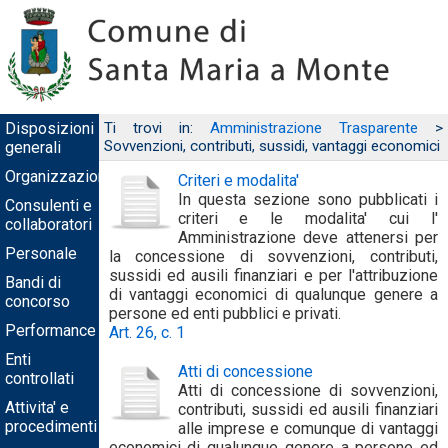
Disposizioni
Ti trovi in:
Amministrazione Trasparente
>
Sovvenzioni, contributi, sussidi, vantaggi economici
generali
Organizzazione
Criteri e modalita'
In questa sezione sono pubblicati i
Consulenti e
criteri e le modalita' cui l'
collaboratori
Amministrazione deve attenersi per
Personale
la concessione di sovvenzioni, contributi,
sussidi ed ausili finanziari e per l'attribuzione
Bandi di
di vantaggi economici di qualunque genere a
concorso
persone ed enti pubblici e privati.
Performance
Art. 26, c. 1
Enti
Atti di concessione
controllati
Atti di concessione di sovvenzioni,
Attivita' e
contributi, sussidi ed ausili finanziari
procedimenti
alle imprese e comunque di vantaggi
economici di qualunque genere a persone ed