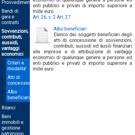
Provvedimenti
enti pubblici e privati di importo superiore a
Bandi di
mille euro
gara e
Art. 26, c. 2
Art. 27
contratti
Albo beneficiari
Sovvenzioni,
Elenco dei soggetti beneficiari degli
contributi,
atti di concessione di sovvenzioni,
sussidi,
contributi, sussidi ed ausili finanziari
vantaggi
alle imprese e di attribuzione di vantaggi
economici
economici di qualunque genere a persone ed
Criteri e
enti pubblici e privati di importo superiore a
modalita'
mille euro
Atti di
concessione
Albo
beneficiari
Bilanci
Beni
immobili e
gestione
patrimonio